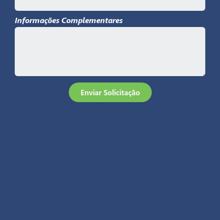
Informações Complementares
Enviar Solicitação
A Igreja Batista Amoreiras é uma igreja local da cidade de
Campinas, interior de São Paulo. Localizada no coração da